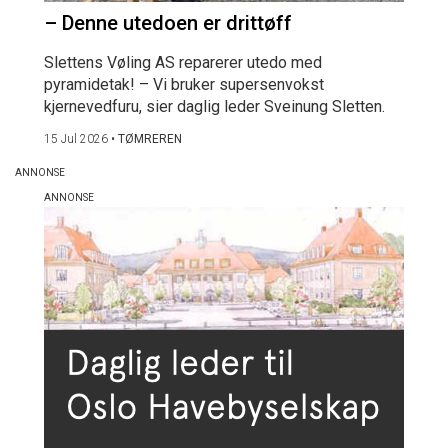
– Denne utedoen er drittøff
Slettens Vøling AS reparerer utedo med
pyramidetak! – Vi bruker supersenvokst
kjernevedfuru, sier daglig leder Sveinung Sletten.
15 Jul 2026
•
TØMREREN