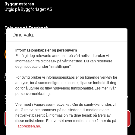
Byggmesteren
Utgis på Byggforlaget AS.
Følg oss på Facebook
Få med deg det siste innen byggebransjen
Dine valg:
Informasjonskapsler og personvern
For å gi deg relevante annonser på vårt nettsted bruker vi
informasjon fra ditt besøk på vårt nettsted. Du kan reservere
deg mot dette under "Innstillinger".
For øvrig bruker vi informasjonskapsler og lignende verktøy for
analyse, for å sammenligne nettlesere, tilpasse innhold til deg
og for å utvikle og tilby nødvendig funksjonalitet. Les mer i vår
personvernerklæring.
Byggmesteren følger Vær Varsom-plakaten og presseetikken slik
den er nedfelt i Redaktørplakaten.
Vi er med i Fagpressen-nettverket. Om du samtykker under, vil
du få relevante annonser på nettstedene til medlemmene i
nettverket basert på informasjon fra dine besøk på tvers av
Abonner på vårt nyhetsbrev
disse nettstedene. En oversikt over medlemmene finner du på
Fagpressen.no.