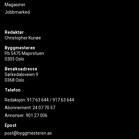
Magasiner
Jobbmarked
Redaktør
Christopher Kunøe
Byggmesteren
Pb 5475 Majorstuen
0305 Oslo
Besøksadresse
Sørkedalsveien 9
0368 Oslo
Telefon
Redaksjon:
917 63 644
/
917 63 644
Abonnement:
24 07 70 57
Annonser:
901 27 006
Epost
post@byggmesteren.as