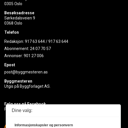
0305 Oslo
Besøksadresse
Sørkedalsveien 9
0368 Oslo
Telefon
Redaksjon:
917 63 644
/
917 63 644
Abonnement:
24 07 70 57
Annonser:
901 27 006
Epost
post@byggmesteren.as
Byggmesteren
Utgis på Byggforlaget AS.
Følg oss på Facebook
Få med deg det siste innen byggebransjen
Dine valg:
Informasjonskapsler og personvern