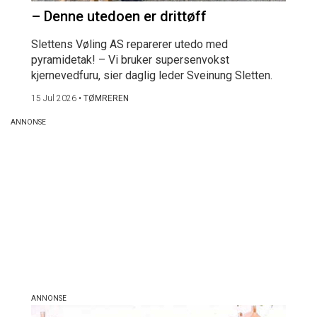
– Denne utedoen er drittøff
Slettens Vøling AS reparerer utedo med
pyramidetak! – Vi bruker supersenvokst
kjernevedfuru, sier daglig leder Sveinung Sletten.
15 Jul 2026
•
TØMREREN