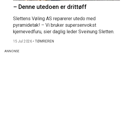
– Denne utedoen er drittøff
Slettens Vøling AS reparerer utedo med
pyramidetak! – Vi bruker supersenvokst
kjernevedfuru, sier daglig leder Sveinung Sletten.
15 Jul 2026
•
TØMREREN