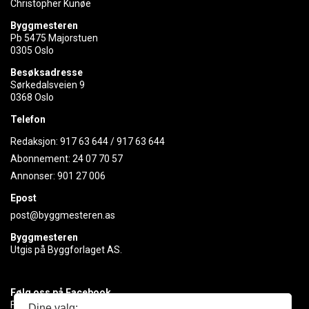
Christopher Kunøe
Byggmesteren
Pb 5475 Majorstuen
0305 Oslo
Besøksadresse
Sørkedalsveien 9
0368 Oslo
Telefon
Redaksjon:
917 63 644
/
917 63 644
Abonnement:
24 07 70 57
Annonser:
901 27 006
Epost
post@byggmesteren.as
Byggmesteren
Utgis på Byggforlaget AS.
Følg oss på Facebook
Få med deg det siste innen byggebransjen
Dine valg: