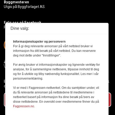
Byggmesteren
Utgis på Byggforlaget AS.
Følg oss på Facebook
Få med deg det siste innen byggebransjen
Dine valg:
Informasjonskapsler og personvern
For å gi deg relevante annonser på vårt nettsted bruker vi
informasjon fra ditt besøk på vårt nettsted. Du kan reservere
deg mot dette under "Innstillinger".
For øvrig bruker vi informasjonskapsler og lignende verktøy for
analyse, for å sammenligne nettlesere, tilpasse innhold til deg
og for å utvikle og tilby nødvendig funksjonalitet. Les mer i vår
personvernerklæring.
Byggmesteren følger Vær Varsom-plakaten og presseetikken slik
den er nedfelt i Redaktørplakaten.
Vi er med i Fagpressen-nettverket. Om du samtykker under, vil
du få relevante annonser på nettstedene til medlemmene i
nettverket basert på informasjon fra dine besøk på tvers av
Abonner på vårt nyhetsbrev
disse nettstedene. En oversikt over medlemmene finner du på
Fagpressen.no.