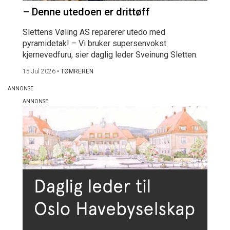
– Denne utedoen er drittøff
Slettens Vøling AS reparerer utedo med
pyramidetak! – Vi bruker supersenvokst
kjernevedfuru, sier daglig leder Sveinung Sletten.
15 Jul 2026
•
TØMREREN