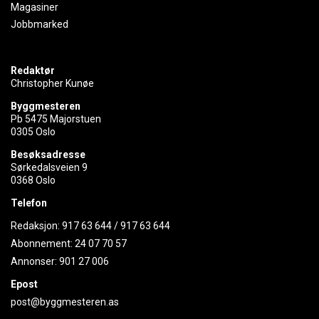
Magasiner
Jobbmarked
Redaktør
Christopher Kunøe
Byggmesteren
Pb 5475 Majorstuen
0305 Oslo
Besøksadresse
Sørkedalsveien 9
0368 Oslo
Telefon
Redaksjon:
917 63 644
/
917 63 644
Abonnement:
24 07 70 57
Annonser:
901 27 006
Epost
post@byggmesteren.as