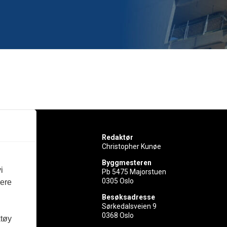
Redaktør
Christopher Kunøe
Byggmesteren
i
Pb 5475 Majorstuen
0305 Oslo
vere
rer
Besøksadresse
Sørkedalsveien 9
ed
0368 Oslo
ktøy