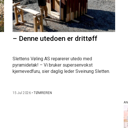
– Denne utedoen er drittøff
Slettens Vøling AS reparerer utedo med
pyramidetak! – Vi bruker supersenvokst
kjernevedfuru, sier daglig leder Sveinung Sletten.
15 Jul 2026
•
TØMREREN