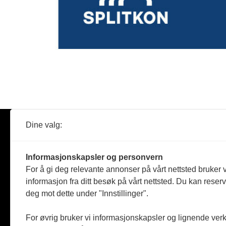
Dine valg:
Abonner
Nyheter
Tømreren
Informasjonskapsler og personvern
Reportasje
For å gi deg relevante annonser på vårt nettsted bruker v
Produkter
informasjon fra ditt besøk på vårt nettsted. Du kan reser
Kommenta
deg mot dette under "Innstillinger".
Magasiner
Jobbmark
For øvrig bruker vi informasjonskapsler og lignende ver