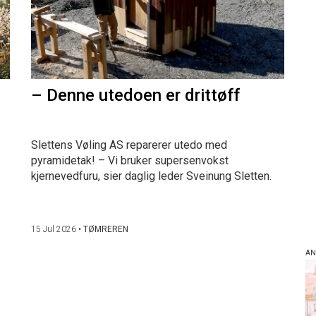
– Denne utedoen er drittøff
Slettens Vøling AS reparerer utedo med
pyramidetak! – Vi bruker supersenvokst
kjernevedfuru, sier daglig leder Sveinung Sletten.
15 Jul 2026
•
TØMREREN