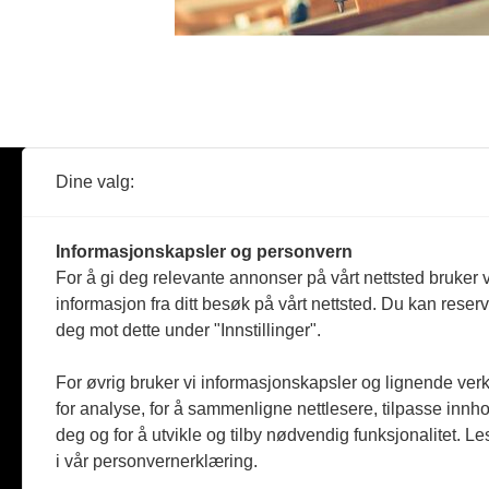
Dine valg:
Abonner
Nyheter
Tømreren
Informasjonskapsler og personvern
Reportasje
For å gi deg relevante annonser på vårt nettsted bruker v
Produkter
informasjon fra ditt besøk på vårt nettsted. Du kan reser
Kommenta
deg mot dette under "Innstillinger".
Magasiner
Jobbmark
For øvrig bruker vi informasjonskapsler og lignende ver
for analyse, for å sammenligne nettlesere, tilpasse innhol
deg og for å utvikle og tilby nødvendig funksjonalitet. L
i vår personvernerklæring.