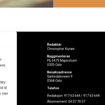
Redaktør
Christopher Kunøe
Byggmesteren
i
Pb 5475 Majorstuen
0305 Oslo
vere
rer
Besøksadresse
Sørkedalsveien 9
ed
0368 Oslo
ktøy
d til
Telefon
es mer
Redaksjon:
917 63 644
/
917 63 644
Abonnement:
24 07 70 57