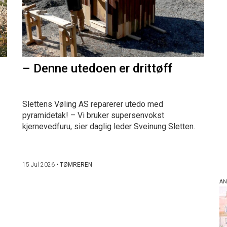
– Denne utedoen er drittøff
Slettens Vøling AS reparerer utedo med
pyramidetak! – Vi bruker supersenvokst
kjernevedfuru, sier daglig leder Sveinung Sletten.
15 Jul 2026
•
TØMREREN