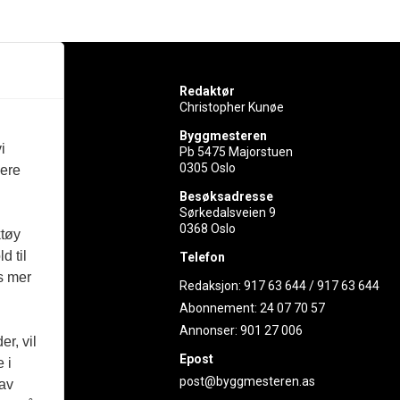
Redaktør
Christopher Kunøe
Byggmesteren
i
Pb 5475 Majorstuen
0305 Oslo
vere
rer
Besøksadresse
Sørkedalsveien 9
ed
0368 Oslo
ktøy
d til
Telefon
es mer
Redaksjon:
917 63 644
/
917 63 644
Abonnement:
24 07 70 57
Annonser:
901 27 006
r, vil
Epost
 i
post@byggmesteren.as
 av