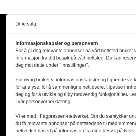
Dine valg:
Abonner
Nyheter
Tømreren
Informasjonskapsler og personvern
Reportasje
For å gi deg relevante annonser på vårt nettsted bruker v
Produkter
informasjon fra ditt besøk på vårt nettsted. Du kan reser
Kommenta
deg mot dette under "Innstillinger".
Magasiner
Jobbmark
For øvrig bruker vi informasjonskapsler og lignende ver
for analyse, for å sammenligne nettlesere, tilpasse innhol
deg og for å utvikle og tilby nødvendig funksjonalitet. L
i vår personvernerklæring.
Vi er med i Fagpressen-nettverket. Om du samtykker unde
du få relevante annonser på nettstedene til medlemmene
nettverket basert på informasjon fra dine besøk på tvers