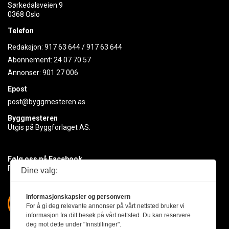
Sørkedalsveien 9
0368 Oslo
Telefon
Redaksjon:
917 63 644
/
917 63 644
Abonnement:
24 07 70 57
Annonser:
901 27 006
Epost
post@byggmesteren.as
Byggmesteren
Utgis på Byggforlaget AS.
Følg oss på Facebook
Få med deg det siste innen byggebransjen
Dine valg:
Informasjonskapsler og personvern
For å gi deg relevante annonser på vårt nettsted bruker vi
informasjon fra ditt besøk på vårt nettsted. Du kan reservere
deg mot dette under "Innstillinger".