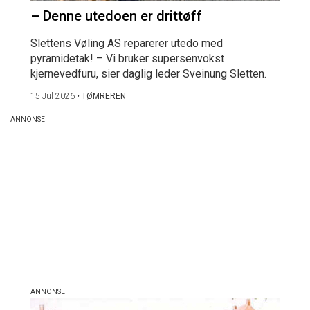
– Denne utedoen er drittøff
Slettens Vøling AS reparerer utedo med
pyramidetak! – Vi bruker supersenvokst
kjernevedfuru, sier daglig leder Sveinung Sletten.
15 Jul 2026
•
TØMREREN