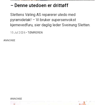
– Denne utedoen er drittøff
Slettens Vøling AS reparerer utedo med
pyramidetak! – Vi bruker supersenvokst
kjernevedfuru, sier daglig leder Sveinung Sletten.
15 Jul 2026
•
TØMREREN