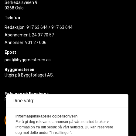
Sørkedalsveien 9
0368 Oslo
Telefon
Redaksjon:
917 63 644
/
917 63 644
Abonnement:
24 07 70 57
Annonser:
901 27 006
Epost
post@byggmesteren.as
Byggmesteren
Utgis på Byggforlaget AS.
Følg oss på Facebook
Få med deg det siste innen byggebransjen
Dine valg:
Informasjonskapsler og personvern
For å gi deg relevante annonser på vårt nettsted bruker vi
informasjon fra ditt besøk på vårt nettsted. Du kan reservere
deg mot dette under "Innstillinger".