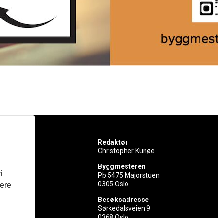
Redaktør
Christopher Kunøe
Byggmesteren
i
Pb 5475 Majorstuen
0305 Oslo
vere
rer
Besøksadresse
Sørkedalsveien 9
ed
0368 Oslo