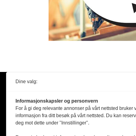
Dine valg:
Abonner
Nyheter
Tømreren
Informasjonskapsler og personvern
Reportasje
For å gi deg relevante annonser på vårt nettsted bruker v
Produkter
informasjon fra ditt besøk på vårt nettsted. Du kan reser
Kommenta
deg mot dette under "Innstillinger".
Magasiner
Jobbmark