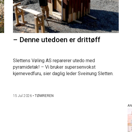
– Denne utedoen er drittøff
Slettens Vøling AS reparerer utedo med
pyramidetak! – Vi bruker supersenvokst
kjernevedfuru, sier daglig leder Sveinung Sletten.
15 Jul 2026
•
TØMREREN