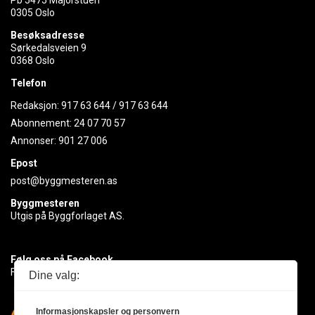
0305 Oslo
Besøksadresse
Sørkedalsveien 9
0368 Oslo
Telefon
Redaksjon:
917 63 644
/
917 63 644
Abonnement:
24 07 70 57
Annonser:
901 27 006
Epost
post@byggmesteren.as
Byggmesteren
Utgis på Byggforlaget AS.
Følg oss på Facebook
Få med deg det siste innen byggebransjen
Dine valg:
Informasjonskapsler og personvern