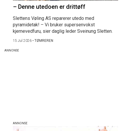
– Denne utedoen er drittøff
Slettens Vøling AS reparerer utedo med
pyramidetak! – Vi bruker supersenvokst
kjernevedfuru, sier daglig leder Sveinung Sletten.
15 Jul 2026
•
TØMREREN