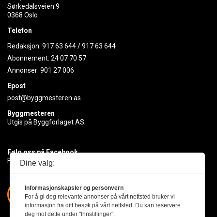
Sørkedalsveien 9
0368 Oslo
Telefon
Redaksjon:
917 63 644
/
917 63 644
Abonnement:
24 07 70 57
Annonser:
901 27 006
Epost
post@byggmesteren.as
Byggmesteren
Utgis på Byggforlaget AS.
Følg oss på Facebook
Få med deg det siste innen byggebransjen
Dine valg:
Informasjonskapsler og personvern
For å gi deg relevante annonser på vårt nettsted bruker vi
informasjon fra ditt besøk på vårt nettsted. Du kan reservere
deg mot dette under "Innstillinger".