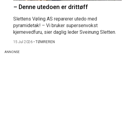
– Denne utedoen er drittøff
Slettens Vøling AS reparerer utedo med
pyramidetak! – Vi bruker supersenvokst
kjernevedfuru, sier daglig leder Sveinung Sletten.
15 Jul 2026
•
TØMREREN