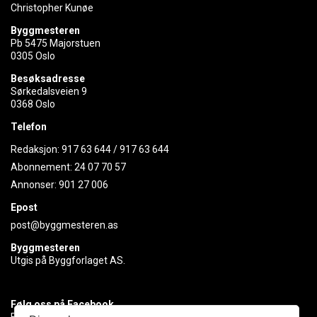
Christopher Kunøe
Byggmesteren
Pb 5475 Majorstuen
0305 Oslo
Besøksadresse
Sørkedalsveien 9
0368 Oslo
Telefon
Redaksjon:
917 63 644
/
917 63 644
Abonnement:
24 07 70 57
Annonser:
901 27 006
Epost
post@byggmesteren.as
Byggmesteren
Utgis på Byggforlaget AS.
Følg oss på Facebook
Få med deg det siste innen byggebransjen