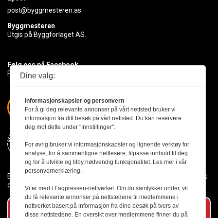
post@byggmesteren.as
Byggmesteren
Utgis på Byggforlaget AS.
Følg oss på Facebook
Få med deg det siste innen byggebransjen
Dine valg:
Informasjonskapsler og personvern
For å gi deg relevante annonser på vårt nettsted bruker vi
informasjon fra ditt besøk på vårt nettsted. Du kan reservere
deg mot dette under "Innstillinger".
For øvrig bruker vi informasjonskapsler og lignende verktøy for
analyse, for å sammenligne nettlesere, tilpasse innhold til deg
og for å utvikle og tilby nødvendig funksjonalitet. Les mer i vår
personvernerklæring.
Byggmesteren følger Vær Varsom-plakaten og presseetikken slik
den er nedfelt i Redaktørplakaten.
Vi er med i Fagpressen-nettverket. Om du samtykker under, vil
du få relevante annonser på nettstedene til medlemmene i
nettverket basert på informasjon fra dine besøk på tvers av
Abonner på vårt nyhetsbrev
disse nettstedene. En oversikt over medlemmene finner du på