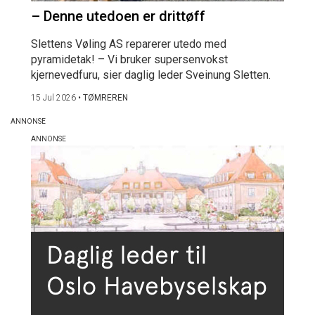
– Denne utedoen er drittøff
Slettens Vøling AS reparerer utedo med
pyramidetak! – Vi bruker supersenvokst
kjernevedfuru, sier daglig leder Sveinung Sletten.
15 Jul 2026
•
TØMREREN