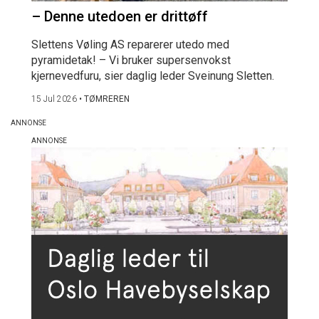
– Denne utedoen er drittøff
Slettens Vøling AS reparerer utedo med
pyramidetak! – Vi bruker supersenvokst
kjernevedfuru, sier daglig leder Sveinung Sletten.
15 Jul 2026
•
TØMREREN