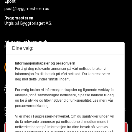
Epost
post@byggmesteren.as
Byggmesteren
Utgis på Byggforlaget AS.
Følg oss på Facebook
Få med deg det siste innen byggebransjen
Dine valg:
Informasjonskapsler og personvern
For å gi deg relevante annonser på vårt nettsted bruker vi
informasjon fra ditt besøk på vårt nettsted. Du kan reservere
deg mot dette under "Innstillinger".
For øvrig bruker vi informasjonskapsler og lignende verktøy for
analyse, for å sammenligne nettlesere, tilpasse innhold til deg
og for å utvikle og tilby nødvendig funksjonalitet. Les mer i vår
personvernerklæring.
Byggmesteren følger Vær Varsom-plakaten og presseetikken slik
den er nedfelt i Redaktørplakaten.
Vi er med i Fagpressen-nettverket. Om du samtykker under, vil
du få relevante annonser på nettstedene til medlemmene i
nettverket basert på informasjon fra dine besøk på tvers av
Abonner på vårt nyhetsbrev