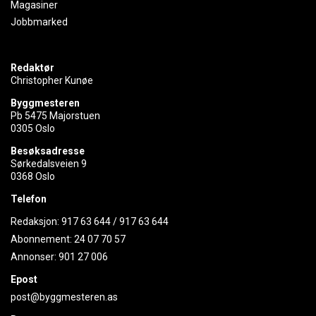
Magasiner
Jobbmarked
Redaktør
Christopher Kunøe
Byggmesteren
Pb 5475 Majorstuen
0305 Oslo
Besøksadresse
Sørkedalsveien 9
0368 Oslo
Telefon
Redaksjon:
917 63 644
/
917 63 644
Abonnement:
24 07 70 57
Annonser:
901 27 006
Epost
post@byggmesteren.as