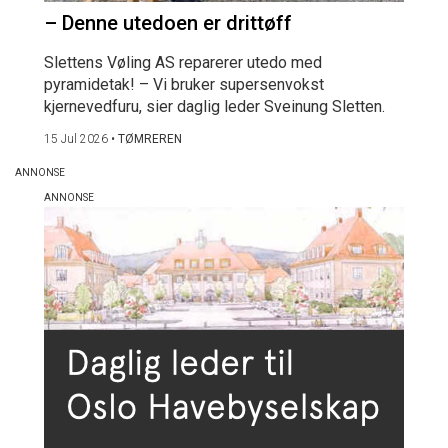
– Denne utedoen er drittøff
Slettens Vøling AS reparerer utedo med
pyramidetak! – Vi bruker supersenvokst
kjernevedfuru, sier daglig leder Sveinung Sletten.
15 Jul 2026
•
TØMREREN