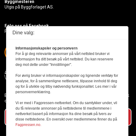
Byggmesteren
Utgis på Byggforlaget AS.
Følg oss på Facebook
Få med deg det siste innen byggebransjen
Dine valg:
Informasjonskapsler og personvern
For å gi deg relevante annonser på vårt nettsted bruker vi
informasjon fra ditt besøk på vårt nettsted. Du kan reservere
deg mot dette under "Innstillinger".
For øvrig bruker vi informasjonskapsler og lignende verktøy for
analyse, for å sammenligne nettlesere, tilpasse innhold til deg
og for å utvikle og tilby nødvendig funksjonalitet. Les mer i vår
personvernerklæring.
Byggmesteren følger Vær Varsom-plakaten og presseetikken slik
den er nedfelt i Redaktørplakaten.
Vi er med i Fagpressen-nettverket. Om du samtykker under, vil
du få relevante annonser på nettstedene til medlemmene i
nettverket basert på informasjon fra dine besøk på tvers av
Abonner på vårt nyhetsbrev
disse nettstedene. En oversikt over medlemmene finner du på
Fagpressen.no.