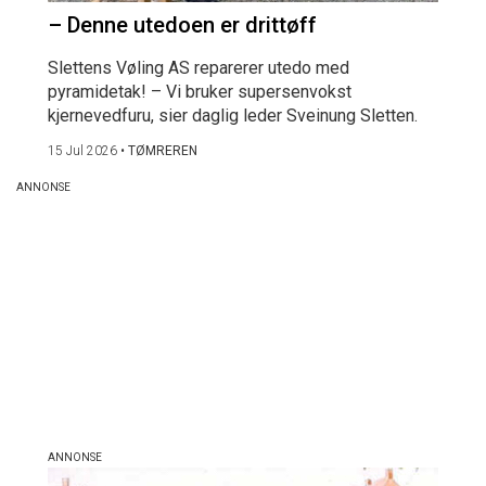
– Denne utedoen er drittøff
Slettens Vøling AS reparerer utedo med
pyramidetak! – Vi bruker supersenvokst
kjernevedfuru, sier daglig leder Sveinung Sletten.
15 Jul 2026
•
TØMREREN