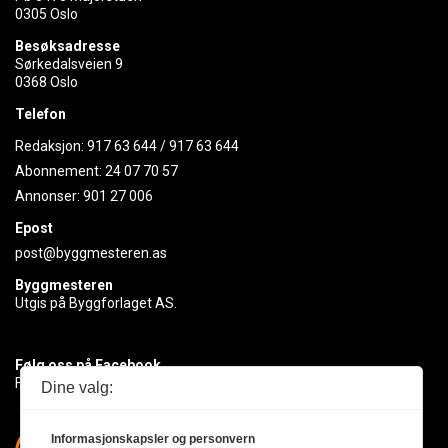
0305 Oslo
Besøksadresse
Sørkedalsveien 9
0368 Oslo
Telefon
Redaksjon:
917 63 644
/
917 63 644
Abonnement:
24 07 70 57
Annonser:
901 27 006
Epost
post@byggmesteren.as
Byggmesteren
Utgis på Byggforlaget AS.
Følg oss på Facebook
Få med deg det siste innen byggebransjen
Dine valg:
Informasjonskapsler og personvern