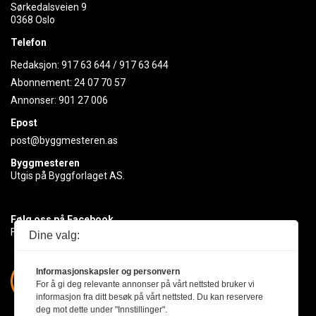
Sørkedalsveien 9
0368 Oslo
Telefon
Redaksjon:
917 63 644
/
917 63 644
Abonnement:
24 07 70 57
Annonser:
901 27 006
Epost
post@byggmesteren.as
Byggmesteren
Utgis på Byggforlaget AS.
Følg oss på Facebook
Få med deg det siste innen byggebransjen
Dine valg:
Informasjonskapsler og personvern
For å gi deg relevante annonser på vårt nettsted bruker vi
informasjon fra ditt besøk på vårt nettsted. Du kan reservere
deg mot dette under "Innstillinger".