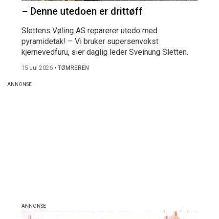
– Denne utedoen er drittøff
Slettens Vøling AS reparerer utedo med
pyramidetak! – Vi bruker supersenvokst
kjernevedfuru, sier daglig leder Sveinung Sletten.
15 Jul 2026
•
TØMREREN