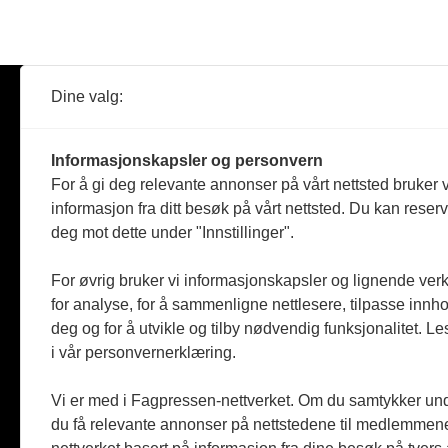
Dine valg:
Abonner
Nyheter
Tømreren
Informasjonskapsler og personvern
Reportasje
For å gi deg relevante annonser på vårt nettsted bruker v
Produkter
informasjon fra ditt besøk på vårt nettsted. Du kan reser
Kommenta
deg mot dette under "Innstillinger".
Magasiner
Jobbmark
For øvrig bruker vi informasjonskapsler og lignende ver
for analyse, for å sammenligne nettlesere, tilpasse innhol
deg og for å utvikle og tilby nødvendig funksjonalitet. L
i vår personvernerklæring.
Vi er med i Fagpressen-nettverket. Om du samtykker unde
du få relevante annonser på nettstedene til medlemmene