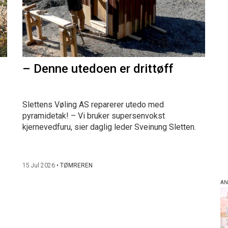
– Denne utedoen er drittøff
Slettens Vøling AS reparerer utedo med
pyramidetak! – Vi bruker supersenvokst
kjernevedfuru, sier daglig leder Sveinung Sletten.
15 Jul 2026
•
TØMREREN