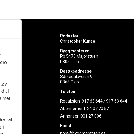
Redaktør
Christopher Kunøe
Byggmesteren
i
Pb 5475 Majorstuen
0305 Oslo
vere
rer
Besøksadresse
Sørkedalsveien 9
ed
0368 Oslo
ktøy
d til
Telefon
es mer
Redaksjon:
917 63 644
/
917 63 644
Abonnement:
24 07 70 57
Annonser:
901 27 006
r, vil
Epost
 i
post@byggmesteren.as