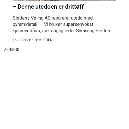
– Denne utedoen er drittøff
Slettens Vøling AS reparerer utedo med
pyramidetak! – Vi bruker supersenvokst
kjernevedfuru, sier daglig leder Sveinung Sletten.
15 Jul 2026
•
TØMREREN