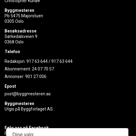
Christopher Kunøe
Byggmesteren
Pb 5475 Majorstuen
0305 Oslo
Besøksadresse
Sørkedalsveien 9
0368 Oslo
Telefon
Redaksjon:
917 63 644
/
917 63 644
Abonnement:
24 07 70 57
Annonser:
901 27 006
Epost
post@byggmesteren.as
Byggmesteren
Utgis på Byggforlaget AS.
Følg oss på Facebook
Få med deg det siste innen byggebransjen
Dine valg: