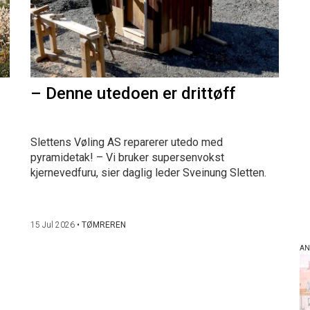
– Denne utedoen er drittøff
Slettens Vøling AS reparerer utedo med
pyramidetak! – Vi bruker supersenvokst
kjernevedfuru, sier daglig leder Sveinung Sletten.
15 Jul 2026
•
TØMREREN