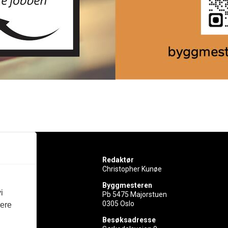
Redaktør
Christopher Kunøe
Byggmesteren
i
Pb 5475 Majorstuen
0305 Oslo
vere
rer
Besøksadresse