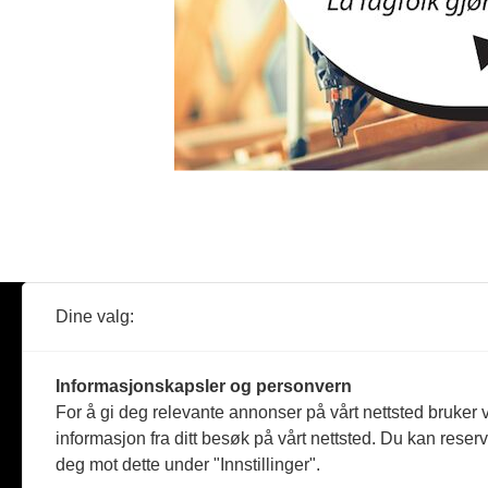
Dine valg:
Abonner
Nyheter
Tømreren
Informasjonskapsler og personvern
Reportasje
For å gi deg relevante annonser på vårt nettsted bruker v
Produkter
informasjon fra ditt besøk på vårt nettsted. Du kan reser
Kommenta
deg mot dette under "Innstillinger".
Magasiner