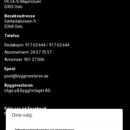
Pb 5475 Majorstuen
0305 Oslo
Besøksadresse
Sørkedalsveien 9
0368 Oslo
Telefon
Redaksjon:
917 63 644
/
917 63 644
Abonnement:
24 07 70 57
Annonser:
901 27 006
Epost
post@byggmesteren.as
Byggmesteren
Utgis på Byggforlaget AS.
Følg oss på Facebook
Få med deg det siste innen byggebransjen
Dine valg: