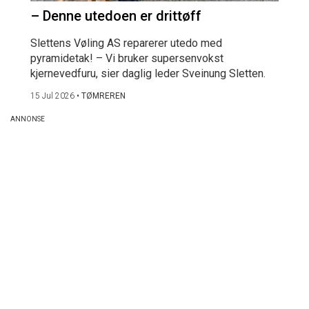
– Denne utedoen er drittøff
Slettens Vøling AS reparerer utedo med
pyramidetak! – Vi bruker supersenvokst
kjernevedfuru, sier daglig leder Sveinung Sletten.
15 Jul 2026
•
TØMREREN