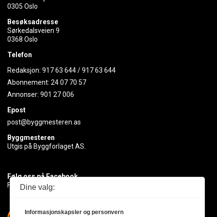
0305 Oslo
Besøksadresse
Sørkedalsveien 9
0368 Oslo
Telefon
Redaksjon:
917 63 644
/
917 63 644
Abonnement:
24 07 70 57
Annonser:
901 27 006
Epost
post@byggmesteren.as
Byggmesteren
Utgis på Byggforlaget AS.
Følg oss på Facebook
Få med deg det siste innen byggebransjen
Dine valg:
Informasjonskapsler og personvern