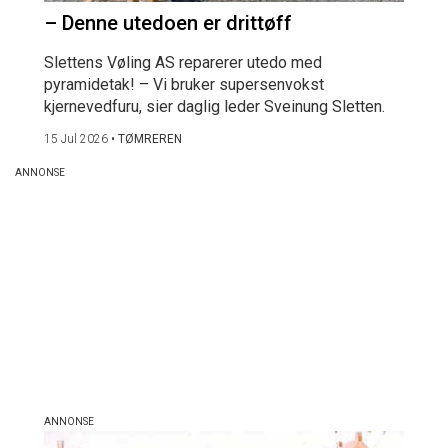
– Denne utedoen er drittøff
Slettens Vøling AS reparerer utedo med
pyramidetak! – Vi bruker supersenvokst
kjernevedfuru, sier daglig leder Sveinung Sletten.
15 Jul 2026
•
TØMREREN