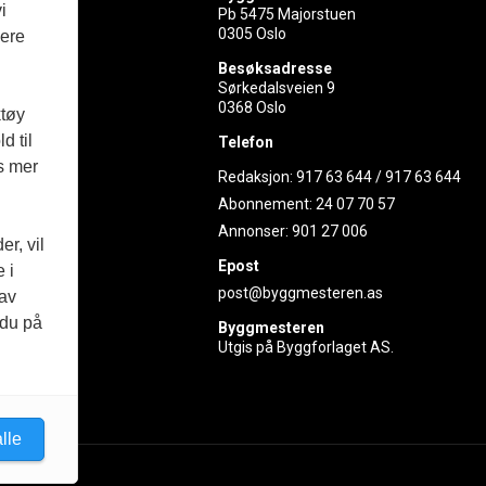
i
Pb 5475 Majorstuen
0305 Oslo
vere
rer
Besøksadresse
Sørkedalsveien 9
ed
0368 Oslo
ktøy
d til
Telefon
es mer
Redaksjon:
917 63 644
/
917 63 644
Abonnement:
24 07 70 57
Annonser:
901 27 006
r, vil
Epost
 i
post@byggmesteren.as
 av
 du på
Byggmesteren
Utgis på Byggforlaget AS.
lle