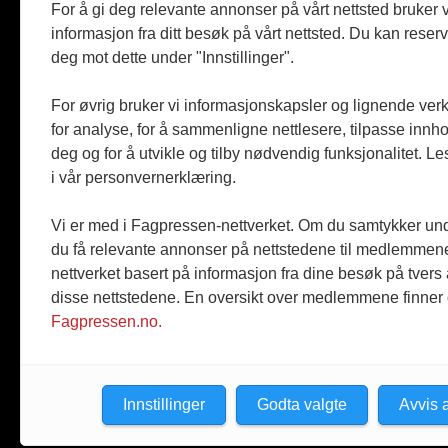
Reportasje
For å gi deg relevante annonser på vårt nettsted bruker v
Produkter
informasjon fra ditt besøk på vårt nettsted. Du kan reser
Kommenta
deg mot dette under "Innstillinger".
Magasiner
Jobbmark
For øvrig bruker vi informasjonskapsler og lignende ver
for analyse, for å sammenligne nettlesere, tilpasse innhol
deg og for å utvikle og tilby nødvendig funksjonalitet. L
i vår personvernerklæring.
Vi er med i Fagpressen-nettverket. Om du samtykker unde
du få relevante annonser på nettstedene til medlemmene
nettverket basert på informasjon fra dine besøk på tvers
disse nettstedene. En oversikt over medlemmene finner
Fagpressen.no.
Innstillinger
Godta valgte
Avvis a
© 2026 Byggmesteren.
Personvernerklæring.