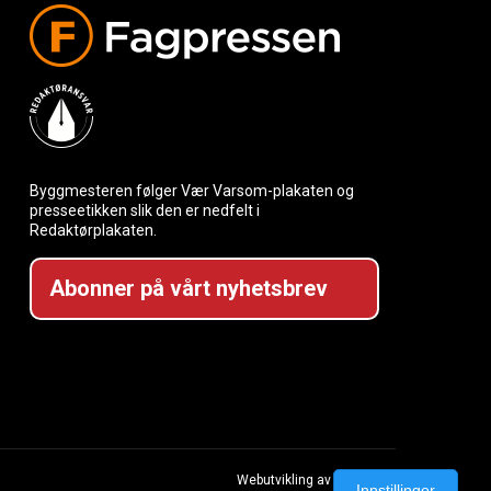
Byggmesteren følger Vær Varsom-plakaten og
presseetikken slik den er nedfelt i
Redaktørplakaten.
Abonner på vårt nyhetsbrev
Webutvikling av Creatur
Innstillinger