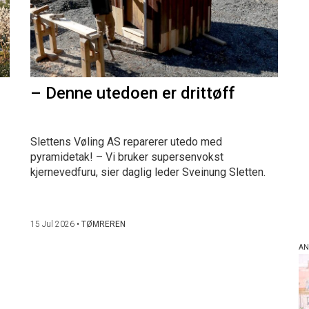
– Denne utedoen er drittøff
Slettens Vøling AS reparerer utedo med
pyramidetak! – Vi bruker supersenvokst
kjernevedfuru, sier daglig leder Sveinung Sletten.
15 Jul 2026
•
TØMREREN