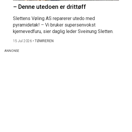
– Denne utedoen er drittøff
Slettens Vøling AS reparerer utedo med
pyramidetak! – Vi bruker supersenvokst
kjernevedfuru, sier daglig leder Sveinung Sletten.
15 Jul 2026
•
TØMREREN