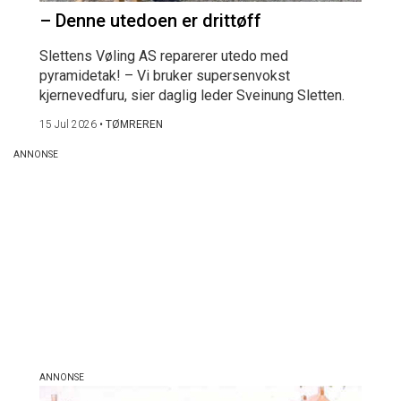
– Denne utedoen er drittøff
Slettens Vøling AS reparerer utedo med
pyramidetak! – Vi bruker supersenvokst
kjernevedfuru, sier daglig leder Sveinung Sletten.
15 Jul 2026
•
TØMREREN