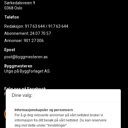
Sørkedalsveien 9
0368 Oslo
Telefon
Redaksjon:
917 63 644
/
917 63 644
Abonnement:
24 07 70 57
Annonser:
901 27 006
Epost
post@byggmesteren.as
Byggmesteren
Utgis på Byggforlaget AS.
Følg oss på Facebook
Få med deg det siste innen byggebransjen
Dine valg:
Informasjonskapsler og personvern
For å gi deg relevante annonser på vårt nettsted bruker vi
informasjon fra ditt besøk på vårt nettsted. Du kan reservere
deg mot dette under "Innstillinger".