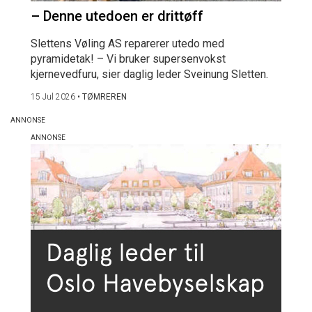
– Denne utedoen er drittøff
Slettens Vøling AS reparerer utedo med
pyramidetak! – Vi bruker supersenvokst
kjernevedfuru, sier daglig leder Sveinung Sletten.
15 Jul 2026
•
TØMREREN