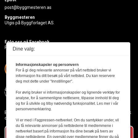
post@byggmesteren.as
Byggmesteren
Utgis på Byggforlaget AS.
Følg oss på Facebook
Få med deg det siste innen byggebransjen
Dine valg:
Informasjonskapsler og personvern
For å gi deg relevante annonser på vårt nettsted bruker vi
informasjon fra ditt besøk på vårt nettsted. Du kan reservere
deg mot dette under "Innstillinger".
For øvrig bruker vi informasjonskapsler og lignende verktøy for
analyse, for å sammenligne nettlesere, tilpasse innhold til deg
og for å utvikle og tilby nødvendig funksjonalitet. Les mer i vår
personvernerklæring.
Byggmesteren følger Vær Varsom-plakaten og presseetikken slik
den er nedfelt i Redaktørplakaten.
Vi er med i Fagpressen-nettverket. Om du samtykker under, vil
du få relevante annonser på nettstedene til medlemmene i
nettverket basert på informasjon fra dine besøk på tvers av
Abonner på vårt nyhetsbrev
disse nettstedene. En oversikt over medlemmene finner du på