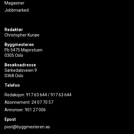
Magasiner
Jobbmarked
Redaktør
Christopher Kunøe
Byggmesteren
Pb 5475 Majorstuen
0305 Oslo
Besøksadresse
Sørkedalsveien 9
0368 Oslo
Telefon
Redaksjon:
917 63 644
/
917 63 644
Abonnement:
24 07 70 57
Annonser:
901 27 006
Epost
post@byggmesteren.as