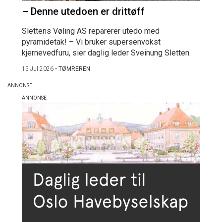
– Denne utedoen er drittøff
Slettens Vøling AS reparerer utedo med
pyramidetak! – Vi bruker supersenvokst
kjernevedfuru, sier daglig leder Sveinung Sletten.
15 Jul 2026
•
TØMREREN