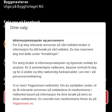
Byggmesteren
Utgis på Byggforlaget AS.
Følg oss på Facebook
Få med deg det siste innen byggebransjen
Dine valg:
Informasjonskapsler og personvern
For å gi deg relevante annonser på vårt nettsted bruker vi
informasjon fra ditt besøk på vårt nettsted. Du kan reservere
deg mot dette under "Innstillinger".
For øvrig bruker vi informasjonskapsler og lignende verktøy for
analyse, for å sammenligne nettlesere, tilpasse innhold til deg
og for å utvikle og tilby nødvendig funksjonalitet. Les mer i vår
personvernerklæring.
Byggmesteren følger Vær Varsom-plakaten og presseetikken slik
den er nedfelt i Redaktørplakaten.
Vi er med i Fagpressen-nettverket. Om du samtykker under, vil
du få relevante annonser på nettstedene til medlemmene i
nettverket basert på informasjon fra dine besøk på tvers av
Abonner på vårt nyhetsbrev
disse nettstedene. En oversikt over medlemmene finner du på
Fagpressen.no.