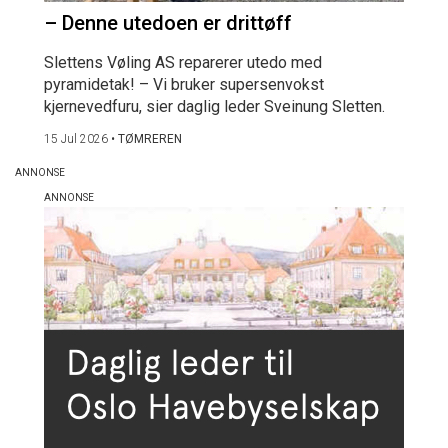
– Denne utedoen er drittøff
Slettens Vøling AS reparerer utedo med
pyramidetak! – Vi bruker supersenvokst
kjernevedfuru, sier daglig leder Sveinung Sletten.
15 Jul 2026
•
TØMREREN