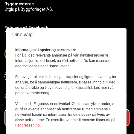
Byggmesteren
Utgis på Byggforlaget AS.
Følg oss på Facebook
Få med deg det siste innen byggebransjen
Dine valg:
Informasjonskapsler og personvern
For å gi deg relevante annonser på vårt nettsted bruker vi
informasjon fra ditt besøk på vårt nettsted. Du kan reservere
deg mot dette under "Innstillinger".
For øvrig bruker vi informasjonskapsler og lignende verktøy for
analyse, for å sammenligne nettlesere, tilpasse innhold til deg
og for å utvikle og tilby nødvendig funksjonalitet. Les mer i vår
personvernerklæring.
Byggmesteren følger Vær Varsom-plakaten og presseetikken slik
den er nedfelt i Redaktørplakaten.
Vi er med i Fagpressen-nettverket. Om du samtykker under, vil
du få relevante annonser på nettstedene til medlemmene i
nettverket basert på informasjon fra dine besøk på tvers av
Abonner på vårt nyhetsbrev
disse nettstedene. En oversikt over medlemmene finner du på
Fagpressen.no.