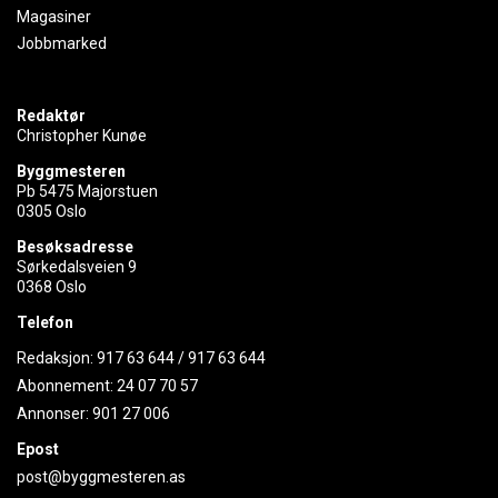
Magasiner
Jobbmarked
Redaktør
Christopher Kunøe
Byggmesteren
Pb 5475 Majorstuen
0305 Oslo
Besøksadresse
Sørkedalsveien 9
0368 Oslo
Telefon
Redaksjon:
917 63 644
/
917 63 644
Abonnement:
24 07 70 57
Annonser:
901 27 006
Epost
post@byggmesteren.as