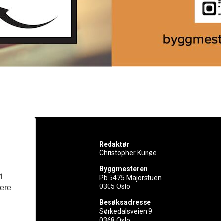
Redaktør
Christopher Kunøe
Byggmesteren
i
Pb 5475 Majorstuen
0305 Oslo
vere
rer
Besøksadresse
Sørkedalsveien 9
ed
0368 Oslo