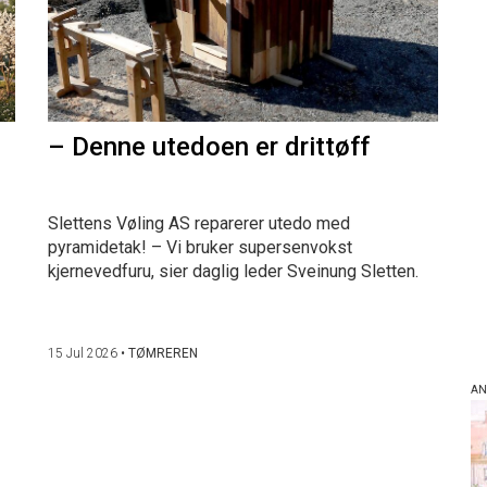
– Denne utedoen er drittøff
Slettens Vøling AS reparerer utedo med
pyramidetak! – Vi bruker supersenvokst
kjernevedfuru, sier daglig leder Sveinung Sletten.
15 Jul 2026
•
TØMREREN