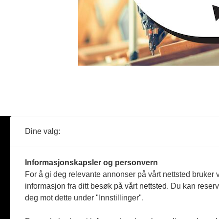
Dine valg:
Abonner
Nyheter
Tømreren
Informasjonskapsler og personvern
Reportasje
For å gi deg relevante annonser på vårt nettsted bruker v
Produkter
informasjon fra ditt besøk på vårt nettsted. Du kan reser
Kommenta
deg mot dette under "Innstillinger".
Magasiner
Jobbmark