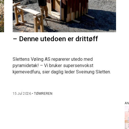
– Denne utedoen er drittøff
Slettens Vøling AS reparerer utedo med
pyramidetak! – Vi bruker supersenvokst
kjernevedfuru, sier daglig leder Sveinung Sletten.
15 Jul 2026
•
TØMREREN