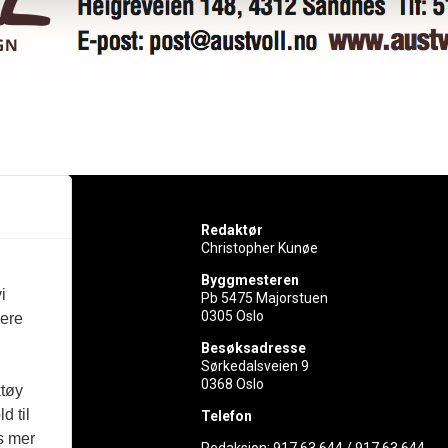
Redaktør
Christopher Kunøe
Byggmesteren
i
Pb 5475 Majorstuen
0305 Oslo
vere
rer
Besøksadresse
Sørkedalsveien 9
ed
0368 Oslo
ktøy
d til
Telefon
es mer
Redaksjon:
917 63 644
/
917 63 644