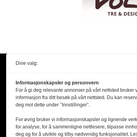
Dine valg:
Abonner
Nyheter
Tømreren
Informasjonskapsler og personvern
Reportasje
For å gi deg relevante annonser på vårt nettsted bruker v
Produkter
informasjon fra ditt besøk på vårt nettsted. Du kan reser
Kommenta
deg mot dette under "Innstillinger".
Magasiner
Jobbmark
For øvrig bruker vi informasjonskapsler og lignende ver
for analyse, for å sammenligne nettlesere, tilpasse innhol
deg og for å utvikle og tilby nødvendig funksjonalitet. L