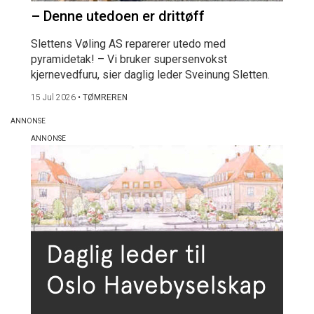
– Denne utedoen er drittøff
Slettens Vøling AS reparerer utedo med
pyramidetak! – Vi bruker supersenvokst
kjernevedfuru, sier daglig leder Sveinung Sletten.
15 Jul 2026
•
TØMREREN