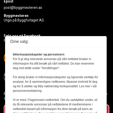
Epost
post@byggmesteren.as
Byggmesteren
Utgis på Byggforlaget AS.
Følg oss på Facebook
Få med deg det siste innen byggebransjen
Dine valg:
Informasjonskapsler og personvern
For å gi deg relevante annonser på vårt nettsted bruker vi
informasjon fra ditt besøk på vårt nettsted. Du kan reservere
deg mot dette under "Innstillinger".
For øvrig bruker vi informasjonskapsler og lignende verktøy for
analyse, for å sammenligne nettlesere, tilpasse innhold til deg
og for å utvikle og tilby nødvendig funksjonalitet. Les mer i vår
personvernerklæring.
Byggmesteren følger Vær Varsom-plakaten og presseetikken slik
den er nedfelt i Redaktørplakaten.
Vi er med i Fagpressen-nettverket. Om du samtykker under, vil
du få relevante annonser på nettstedene til medlemmene i
nettverket basert på informasjon fra dine besøk på tvers av
Abonner på vårt nyhetsbrev