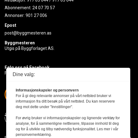
Redaksjon:
917 63 644
/
917 63 644
Abonnement:
24 07 70 57
Annonser:
901 27 006
Epost
post@byggmesteren.as
Byggmesteren
Utgis på Byggforlaget AS.
Følg oss på Facebook
Få med deg det siste innen byggebransjen
Dine valg:
Informasjonskapsler og personvern
For å gi deg relevante annonser på vårt nettsted bruker vi
informasjon fra ditt besøk på vårt nettsted. Du kan reservere
deg mot dette under "Innstillinger".
For øvrig bruker vi informasjonskapsler og lignende verktøy for
analyse, for å sammenligne nettlesere, tilpasse innhold til deg
og for å utvikle og tilby nødvendig funksjonalitet. Les mer i vår
personvernerklæring.