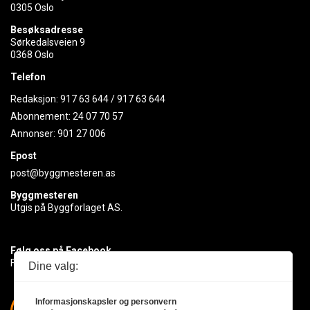
0305 Oslo
Besøksadresse
Sørkedalsveien 9
0368 Oslo
Telefon
Redaksjon:
917 63 644
/
917 63 644
Abonnement:
24 07 70 57
Annonser:
901 27 006
Epost
post@byggmesteren.as
Byggmesteren
Utgis på Byggforlaget AS.
Følg oss på Facebook
Få med deg det siste innen byggebransjen
Dine valg:
Informasjonskapsler og personvern