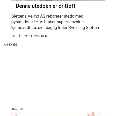
– Denne utedoen er drittøff
Slettens Vøling AS reparerer utedo med
pyramidetak! – Vi bruker supersenvokst
kjernevedfuru, sier daglig leder Sveinung Sletten.
15 Jul 2026
•
TØMREREN