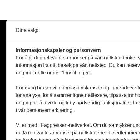
Dine valg:
Abonner
Nyheter
Tømreren
Informasjonskapsler og personvern
Reportasje
For å gi deg relevante annonser på vårt nettsted bruker v
Produkter
informasjon fra ditt besøk på vårt nettsted. Du kan reser
Kommenta
deg mot dette under "Innstillinger".
Magasiner
Jobbmark
For øvrig bruker vi informasjonskapsler og lignende ver
for analyse, for å sammenligne nettlesere, tilpasse innhol
deg og for å utvikle og tilby nødvendig funksjonalitet. L
i vår personvernerklæring.
Vi er med i Fagpressen-nettverket. Om du samtykker unde
du få relevante annonser på nettstedene til medlemmene