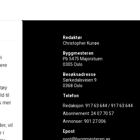
Redaktør
Christopher Kunøe
Byggmesteren
i
Pb 5475 Majorstuen
0305 Oslo
vere
rer
Besøksadresse
Sørkedalsveien 9
ed
0368 Oslo
ktøy
d til
Telefon
es mer
Redaksjon:
917 63 644
/
917 63 644
Abonnement:
24 07 70 57
Annonser:
901 27 006
r, vil
Epost
 i
post@byggmesteren.as