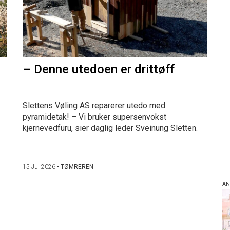
– Denne utedoen er drittøff
Slettens Vøling AS reparerer utedo med
pyramidetak! – Vi bruker supersenvokst
kjernevedfuru, sier daglig leder Sveinung Sletten.
15 Jul 2026
•
TØMREREN