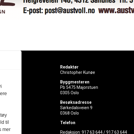
Redaktør
Christopher Kunøe
Byggmesteren
i
Pb 5475 Majorstuen
0305 Oslo
vere
rer
Besøksadresse
Sørkedalsveien 9
ed
0368 Oslo
ktøy
d til
Telefon
es mer
Redaksjon:
917 63 644
/
917 63 644