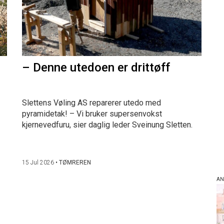
– Denne utedoen er drittøff
Slettens Vøling AS reparerer utedo med
pyramidetak! – Vi bruker supersenvokst
kjernevedfuru, sier daglig leder Sveinung Sletten.
15 Jul 2026
•
TØMREREN