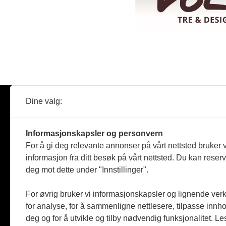
Dine valg:
Abonner
Nyheter
Tømreren
Informasjonskapsler og personvern
Reportasje
For å gi deg relevante annonser på vårt nettsted bruker v
Produkter
informasjon fra ditt besøk på vårt nettsted. Du kan reser
Kommenta
deg mot dette under "Innstillinger".
Magasiner
Jobbmark
For øvrig bruker vi informasjonskapsler og lignende ver
for analyse, for å sammenligne nettlesere, tilpasse innhol
deg og for å utvikle og tilby nødvendig funksjonalitet. L