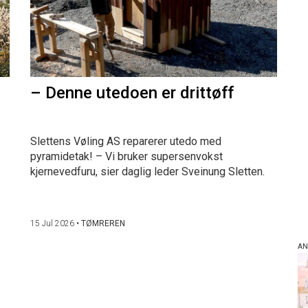
– Denne utedoen er drittøff
Slettens Vøling AS reparerer utedo med
pyramidetak! – Vi bruker supersenvokst
kjernevedfuru, sier daglig leder Sveinung Sletten.
15 Jul 2026
•
TØMREREN