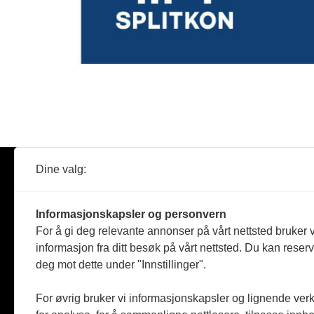
Dine valg:
Abonner
Nyheter
Tømreren
Informasjonskapsler og personvern
Reportasje
For å gi deg relevante annonser på vårt nettsted bruker v
Produkter
informasjon fra ditt besøk på vårt nettsted. Du kan reser
Kommenta
deg mot dette under "Innstillinger".
Magasiner
Jobbmark
For øvrig bruker vi informasjonskapsler og lignende ver