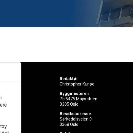
Redaktør
Christopher Kunøe
Byggmesteren
i
Pb 5475 Majorstuen
0305 Oslo
vere
rer
Besøksadresse
Sørkedalsveien 9
ed
0368 Oslo
ktøy