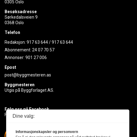
0305 Oslo
Besøksadresse
Sørkedalsveien 9
0368 Oslo
Telefon
Redaksjon:
917 63 644
/
917 63 644
Abonnement:
24 07 70 57
Annonser:
901 27 006
Epost
post@byggmesteren.as
Byggmesteren
Utgis på Byggforlaget AS.
Følg oss på Facebook
Få med deg det siste innen byggebransjen
Dine valg:
Informasjonskapsler og personvern