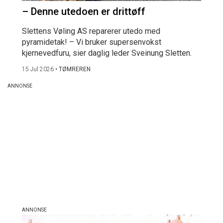
– Denne utedoen er drittøff
Slettens Vøling AS reparerer utedo med
pyramidetak! – Vi bruker supersenvokst
kjernevedfuru, sier daglig leder Sveinung Sletten.
15 Jul 2026
•
TØMREREN