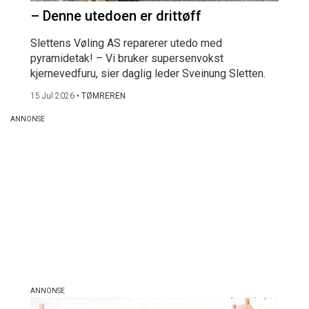
– Denne utedoen er drittøff
Slettens Vøling AS reparerer utedo med
pyramidetak! – Vi bruker supersenvokst
kjernevedfuru, sier daglig leder Sveinung Sletten.
15 Jul 2026
•
TØMREREN