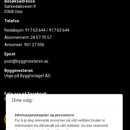
Besøksadresse
Sørkedalsveien 9
0368 Oslo
Telefon
Redaksjon:
917 63 644
/
917 63 644
Abonnement:
24 07 70 57
Annonser:
901 27 006
Epost
post@byggmesteren.as
Byggmesteren
Utgis på Byggforlaget AS.
Følg oss på Facebook
Få med deg det siste innen byggebransjen
Dine valg:
Informasjonskapsler og personvern
For å gi deg relevante annonser på vårt nettsted bruker vi
informasjon fra ditt besøk på vårt nettsted. Du kan reservere