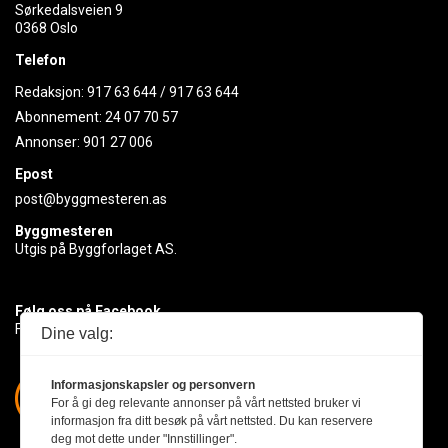
Sørkedalsveien 9
0368 Oslo
Telefon
Redaksjon:
917 63 644
/
917 63 644
Abonnement:
24 07 70 57
Annonser:
901 27 006
Epost
post@byggmesteren.as
Byggmesteren
Utgis på Byggforlaget AS.
Følg oss på Facebook
Få med deg det siste innen byggebransjen
Dine valg:
Informasjonskapsler og personvern
For å gi deg relevante annonser på vårt nettsted bruker vi
informasjon fra ditt besøk på vårt nettsted. Du kan reservere
deg mot dette under "Innstillinger".