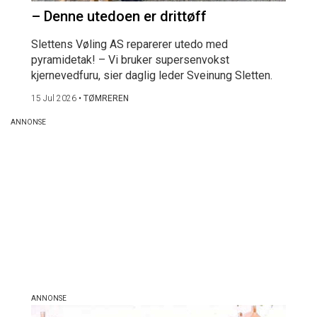
– Denne utedoen er drittøff
Slettens Vøling AS reparerer utedo med
pyramidetak! – Vi bruker supersenvokst
kjernevedfuru, sier daglig leder Sveinung Sletten.
15 Jul 2026
•
TØMREREN