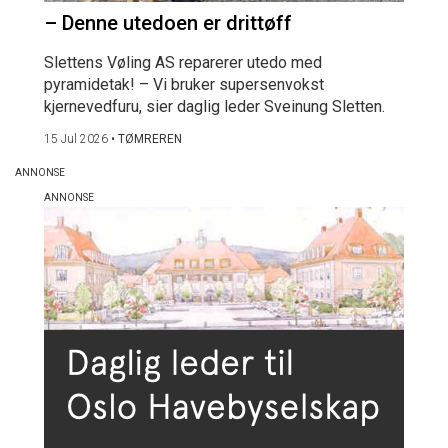
– Denne utedoen er drittøff
Slettens Vøling AS reparerer utedo med
pyramidetak! – Vi bruker supersenvokst
kjernevedfuru, sier daglig leder Sveinung Sletten.
15 Jul 2026
•
TØMREREN