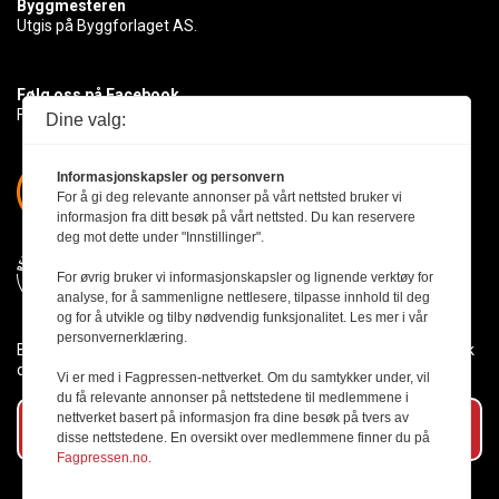
Byggmesteren
Utgis på Byggforlaget AS.
Følg oss på Facebook
Få med deg det siste innen byggebransjen
Dine valg:
Informasjonskapsler og personvern
For å gi deg relevante annonser på vårt nettsted bruker vi
informasjon fra ditt besøk på vårt nettsted. Du kan reservere
deg mot dette under "Innstillinger".
For øvrig bruker vi informasjonskapsler og lignende verktøy for
analyse, for å sammenligne nettlesere, tilpasse innhold til deg
og for å utvikle og tilby nødvendig funksjonalitet. Les mer i vår
personvernerklæring.
Byggmesteren følger Vær Varsom-plakaten og presseetikken slik
den er nedfelt i Redaktørplakaten.
Vi er med i Fagpressen-nettverket. Om du samtykker under, vil
du få relevante annonser på nettstedene til medlemmene i
nettverket basert på informasjon fra dine besøk på tvers av
Abonner på vårt nyhetsbrev
disse nettstedene. En oversikt over medlemmene finner du på
Fagpressen.no.