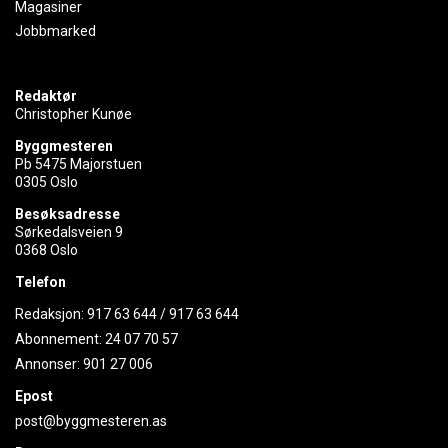
Magasiner
Jobbmarked
Redaktør
Christopher Kunøe
Byggmesteren
Pb 5475 Majorstuen
0305 Oslo
Besøksadresse
Sørkedalsveien 9
0368 Oslo
Telefon
Redaksjon:
917 63 644
/
917 63 644
Abonnement:
24 07 70 57
Annonser:
901 27 006
Epost
post@byggmesteren.as