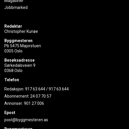
Magasiner
Jobbmarked
Redaktør
Christopher Kunøe
Byggmesteren
Pb 5475 Majorstuen
0305 Oslo
Besøksadresse
Sørkedalsveien 9
0368 Oslo
Telefon
Redaksjon:
917 63 644
/
917 63 644
Abonnement:
24 07 70 57
Annonser:
901 27 006
Epost
post@byggmesteren.as