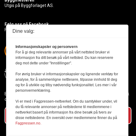
Byggmesteren
Utgis på Byggforlaget AS.
Følg oss på Facebook
Få med deg det siste innen byggebransjen
Dine valg:
Informasjonskapsler og personvern
For å gi deg relevante annonser på vårt nettsted bruker vi
informasjon fra ditt besøk på vårt nettsted. Du kan reservere
deg mot dette under "Innstillinger".
For øvrig bruker vi informasjonskapsler og lignende verktøy for
analyse, for å sammenligne nettlesere, tilpasse innhold til deg
og for å utvikle og tilby nødvendig funksjonalitet. Les mer i vår
personvernerklæring.
Byggmesteren følger Vær Varsom-plakaten og presseetikken slik
den er nedfelt i Redaktørplakaten.
Vi er med i Fagpressen-nettverket. Om du samtykker under, vil
du få relevante annonser på nettstedene til medlemmene i
nettverket basert på informasjon fra dine besøk på tvers av
Abonner på vårt nyhetsbrev
disse nettstedene. En oversikt over medlemmene finner du på
Fagpressen.no.