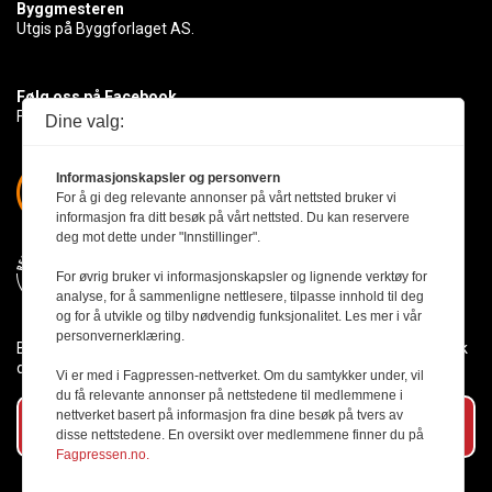
Byggmesteren
Utgis på Byggforlaget AS.
Følg oss på Facebook
Få med deg det siste innen byggebransjen
Dine valg:
Informasjonskapsler og personvern
For å gi deg relevante annonser på vårt nettsted bruker vi
informasjon fra ditt besøk på vårt nettsted. Du kan reservere
deg mot dette under "Innstillinger".
For øvrig bruker vi informasjonskapsler og lignende verktøy for
analyse, for å sammenligne nettlesere, tilpasse innhold til deg
og for å utvikle og tilby nødvendig funksjonalitet. Les mer i vår
personvernerklæring.
Byggmesteren følger Vær Varsom-plakaten og presseetikken slik
den er nedfelt i Redaktørplakaten.
Vi er med i Fagpressen-nettverket. Om du samtykker under, vil
du få relevante annonser på nettstedene til medlemmene i
nettverket basert på informasjon fra dine besøk på tvers av
Abonner på vårt nyhetsbrev
disse nettstedene. En oversikt over medlemmene finner du på
Fagpressen.no.