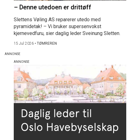
– Denne utedoen er drittøff
Slettens Vøling AS reparerer utedo med
pyramidetak! – Vi bruker supersenvokst
kjernevedfuru, sier daglig leder Sveinung Sletten.
15 Jul 2026
•
TØMREREN