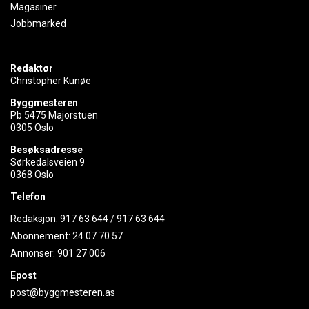
Magasiner
Jobbmarked
Redaktør
Christopher Kunøe
Byggmesteren
Pb 5475 Majorstuen
0305 Oslo
Besøksadresse
Sørkedalsveien 9
0368 Oslo
Telefon
Redaksjon:
917 63 644
/
917 63 644
Abonnement:
24 07 70 57
Annonser:
901 27 006
Epost
post@byggmesteren.as