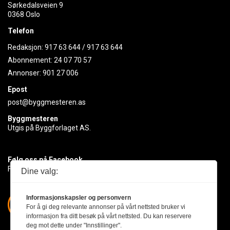
Sørkedalsveien 9
0368 Oslo
Telefon
Redaksjon:
917 63 644
/
917 63 644
Abonnement:
24 07 70 57
Annonser:
901 27 006
Epost
post@byggmesteren.as
Byggmesteren
Utgis på Byggforlaget AS.
Følg oss på Facebook
Få med deg det siste innen byggebransjen
Dine valg:
Informasjonskapsler og personvern
For å gi deg relevante annonser på vårt nettsted bruker vi
informasjon fra ditt besøk på vårt nettsted. Du kan reservere
deg mot dette under "Innstillinger".