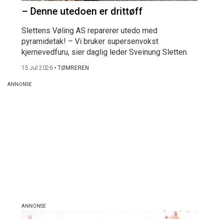
– Denne utedoen er drittøff
Slettens Vøling AS reparerer utedo med
pyramidetak! – Vi bruker supersenvokst
kjernevedfuru, sier daglig leder Sveinung Sletten.
15 Jul 2026
•
TØMREREN