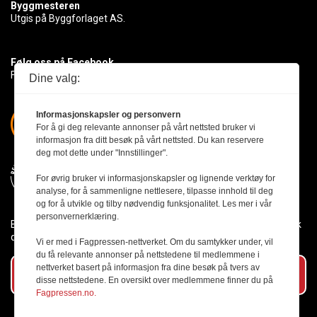
Byggmesteren
Utgis på Byggforlaget AS.
Følg oss på Facebook
Få med deg det siste innen byggebransjen
Dine valg:
Informasjonskapsler og personvern
For å gi deg relevante annonser på vårt nettsted bruker vi
informasjon fra ditt besøk på vårt nettsted. Du kan reservere
deg mot dette under "Innstillinger".
For øvrig bruker vi informasjonskapsler og lignende verktøy for
analyse, for å sammenligne nettlesere, tilpasse innhold til deg
og for å utvikle og tilby nødvendig funksjonalitet. Les mer i vår
personvernerklæring.
Byggmesteren følger Vær Varsom-plakaten og presseetikken slik
den er nedfelt i Redaktørplakaten.
Vi er med i Fagpressen-nettverket. Om du samtykker under, vil
du få relevante annonser på nettstedene til medlemmene i
nettverket basert på informasjon fra dine besøk på tvers av
Abonner på vårt nyhetsbrev
disse nettstedene. En oversikt over medlemmene finner du på
Fagpressen.no.