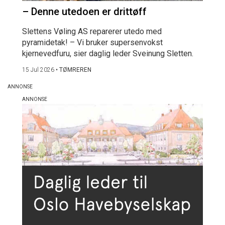
– Denne utedoen er drittøff
Slettens Vøling AS reparerer utedo med
pyramidetak! – Vi bruker supersenvokst
kjernevedfuru, sier daglig leder Sveinung Sletten.
15 Jul 2026
•
TØMREREN