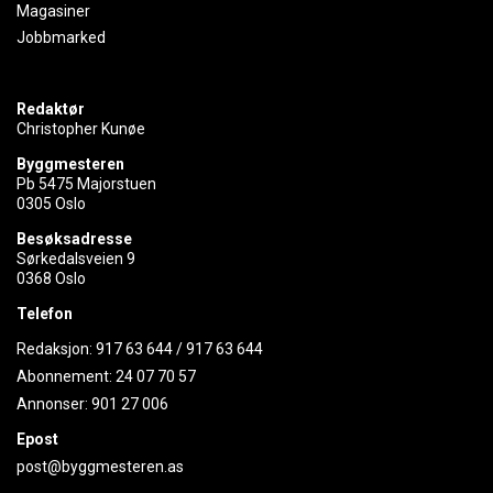
Magasiner
Jobbmarked
Redaktør
Christopher Kunøe
Byggmesteren
Pb 5475 Majorstuen
0305 Oslo
Besøksadresse
Sørkedalsveien 9
0368 Oslo
Telefon
Redaksjon:
917 63 644
/
917 63 644
Abonnement:
24 07 70 57
Annonser:
901 27 006
Epost
post@byggmesteren.as