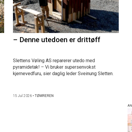
– Denne utedoen er drittøff
Slettens Vøling AS reparerer utedo med
pyramidetak! – Vi bruker supersenvokst
kjernevedfuru, sier daglig leder Sveinung Sletten.
15 Jul 2026
•
TØMREREN