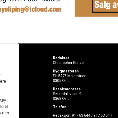
Redaktør
Christopher Kunøe
Byggmesteren
i
Pb 5475 Majorstuen
0305 Oslo
vere
rer
Besøksadresse
Sørkedalsveien 9
ed
0368 Oslo
ktøy
d til
Telefon
es mer
Redaksjon:
917 63 644
/
917 63 644