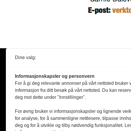
Dine valg:
Abonner
Nyheter
Tømreren
Informasjonskapsler og personvern
Reportasje
For å gi deg relevante annonser på vårt nettsted bruker v
Produkter
informasjon fra ditt besøk på vårt nettsted. Du kan reser
Kommenta
deg mot dette under "Innstillinger".
Magasiner
Jobbmark
For øvrig bruker vi informasjonskapsler og lignende ver
for analyse, for å sammenligne nettlesere, tilpasse innhol
deg og for å utvikle og tilby nødvendig funksjonalitet. L