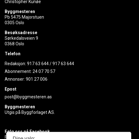
Christopher Kunøe
Byggmesteren
Pb 5475 Majorstuen
0305 Oslo
Besøksadresse
Sørkedalsveien 9
0368 Oslo
Telefon
Redaksjon:
917 63 644
/
917 63 644
Abonnement:
24 07 70 57
Annonser:
901 27 006
Epost
post@byggmesteren.as
Byggmesteren
Utgis på Byggforlaget AS.
Følg oss på Facebook
Få med deg det siste innen byggebransjen
Dine valg: