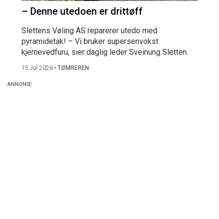
– Denne utedoen er drittøff
Slettens Vøling AS reparerer utedo med
pyramidetak! – Vi bruker supersenvokst
kjernevedfuru, sier daglig leder Sveinung Sletten.
15 Jul 2026
•
TØMREREN