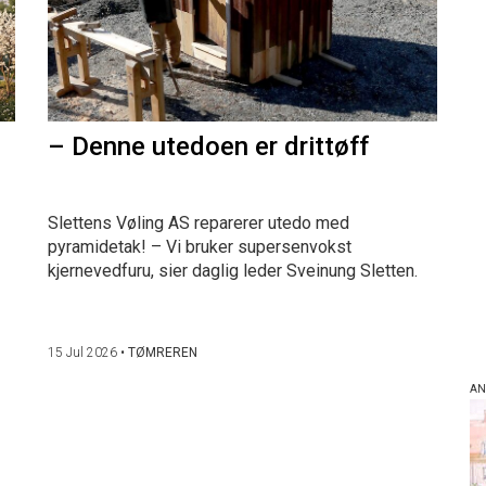
– Denne utedoen er drittøff
Slettens Vøling AS reparerer utedo med
pyramidetak! – Vi bruker supersenvokst
kjernevedfuru, sier daglig leder Sveinung Sletten.
15 Jul 2026
•
TØMREREN