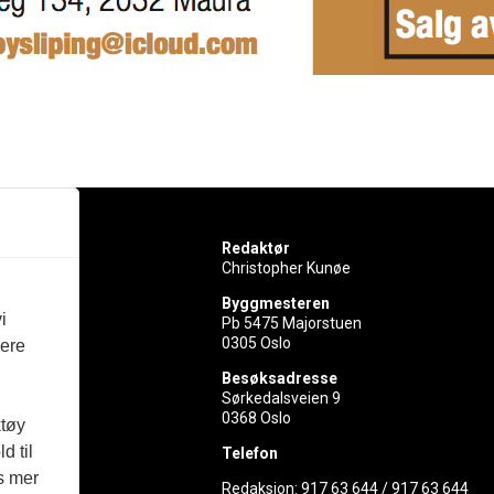
Redaktør
Christopher Kunøe
Byggmesteren
i
Pb 5475 Majorstuen
0305 Oslo
vere
rer
Besøksadresse
Sørkedalsveien 9
ed
0368 Oslo
ktøy
d til
Telefon
es mer
Redaksjon:
917 63 644
/
917 63 644