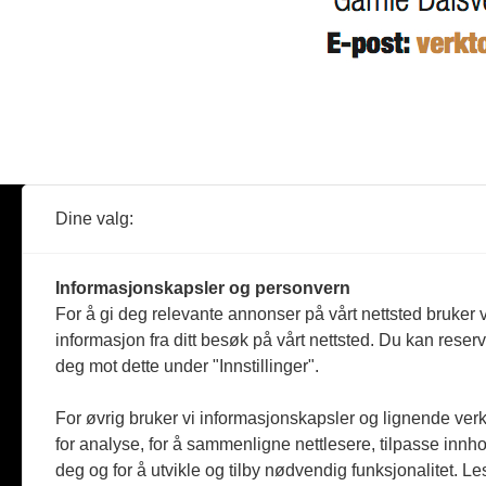
Dine valg:
Abonner
Nyheter
Tømreren
Informasjonskapsler og personvern
Reportasje
For å gi deg relevante annonser på vårt nettsted bruker v
Produkter
informasjon fra ditt besøk på vårt nettsted. Du kan reser
Kommenta
deg mot dette under "Innstillinger".
Magasiner
Jobbmark
For øvrig bruker vi informasjonskapsler og lignende ver
for analyse, for å sammenligne nettlesere, tilpasse innhol
deg og for å utvikle og tilby nødvendig funksjonalitet. L