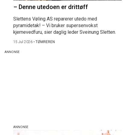
– Denne utedoen er drittøff
Slettens Vøling AS reparerer utedo med
pyramidetak! – Vi bruker supersenvokst
kjernevedfuru, sier daglig leder Sveinung Sletten.
15 Jul 2026
•
TØMREREN