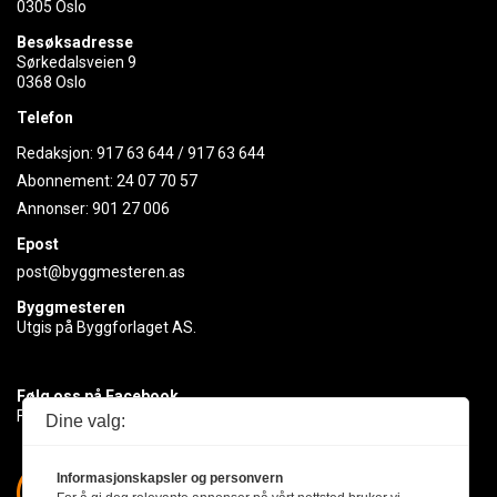
0305 Oslo
Besøksadresse
Sørkedalsveien 9
0368 Oslo
Telefon
Redaksjon:
917 63 644
/
917 63 644
Abonnement:
24 07 70 57
Annonser:
901 27 006
Epost
post@byggmesteren.as
Byggmesteren
Utgis på Byggforlaget AS.
Følg oss på Facebook
Få med deg det siste innen byggebransjen
Dine valg:
Informasjonskapsler og personvern