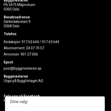
Byggmesteren
Pb 5475 Majorstuen
0305 Oslo
Besøksadresse
Sørkedalsveien 9
0368 Oslo
Telefon
Redaksjon:
917 63 644
/
917 63 644
Abonnement:
24 07 70 57
Annonser:
901 27 006
Epost
post@byggmesteren.as
Byggmesteren
Utgis på Byggforlaget AS.
Følg oss på Facebook
Få med deg det siste innen byggebransjen
Dine valg: