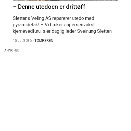
– Denne utedoen er drittøff
Slettens Vøling AS reparerer utedo med
pyramidetak! – Vi bruker supersenvokst
kjernevedfuru, sier daglig leder Sveinung Sletten.
15 Jul 2026
•
TØMREREN